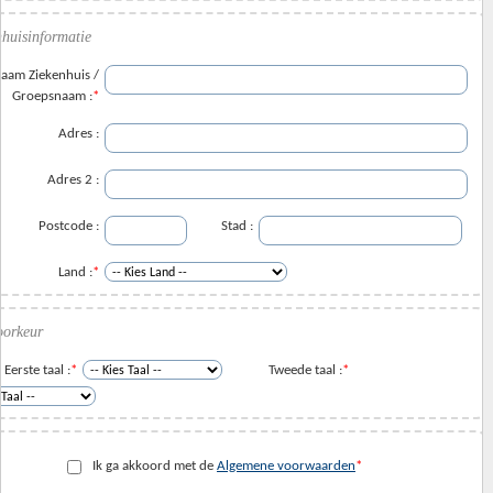
nhuisinformatie
aam Ziekenhuis /
Groepsnaam :
*
Adres :
Adres 2 :
Postcode :
Stad :
Land :
*
oorkeur
Eerste taal :
*
Tweede taal :
*
Ik ga akkoord met de
Algemene voorwaarden
*