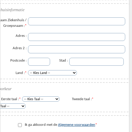
nhuisinformatie
aam Ziekenhuis /
Groepsnaam :
*
Adres :
Adres 2 :
Postcode :
Stad :
Land :
*
oorkeur
Eerste taal :
*
Tweede taal :
*
Ik ga akkoord met de
Algemene voorwaarden
*